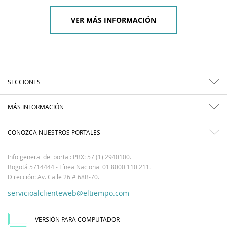
VER MÁS INFORMACIÓN
SECCIONES
MÁS INFORMACIÓN
CONOZCA NUESTROS PORTALES
Info general del portal: PBX: 57 (1) 2940100.
Bogotá 5714444 - Línea Nacional 01 8000 110 211.
Dirección: Av. Calle 26 # 68B-70.
servicioalclienteweb@eltiempo.com
VERSIÓN PARA COMPUTADOR