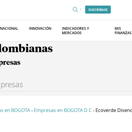
SUSCRÍBASE
RNACIONAL
INNOVACIÓN
INDICADORES Y
MIS
MERCADOS
FINANZAS
olombianas
presas
as en BOGOTA
Empresas en BOGOTA D C
Ecoverde Diseno 
-
-