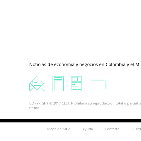
Noticias de economía y negocios en Colombia y el M
COPYRIGHT © 2017 CEET. Prohibida su reproducción total o parcial, a
titular.
Mapa del Sitio
Ayuda
Contacto
Suscr