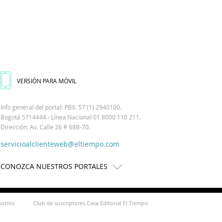
VERSIÓN PARA MÓVIL
Info general del portal: PBX: 57 (1) 2940100.
Bogotá 5714444 - Línea Nacional 01 8000 110 211.
Dirección: Av. Calle 26 # 68B-70.
servicioalclienteweb@eltiempo.com
CONOZCA NUESTROS PORTALES
sotros
Club de suscriptores Casa Editorial El Tiempo