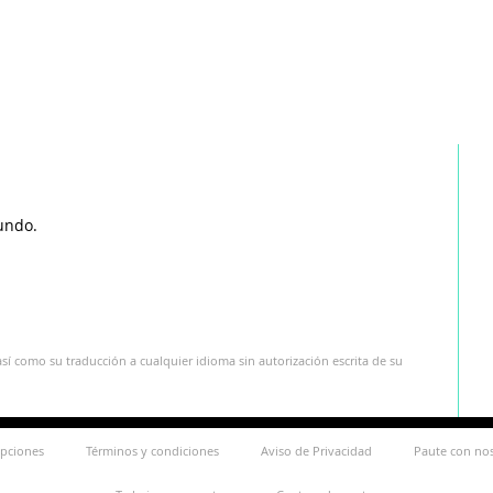
undo.
sí como su traducción a cualquier idioma sin autorización escrita de su
ipciones
Términos y condiciones
Aviso de Privacidad
Paute con no