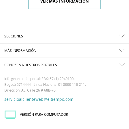
VER MÁS INFORMACIÓN
SECCIONES
MÁS INFORMACIÓN
CONOZCA NUESTROS PORTALES
Info general del portal: PBX: 57 (1) 2940100.
Bogotá 5714444 - Línea Nacional 01 8000 110 211.
Dirección: Av. Calle 26 # 68B-70.
servicioalclienteweb@eltiempo.com
VERSIÓN PARA COMPUTADOR