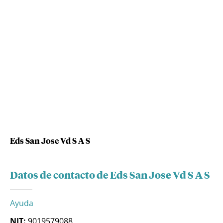
Eds San Jose Vd S A S
Datos de contacto de Eds San Jose Vd S A S
Ayuda
NIT:
9019579088