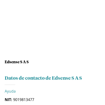
Edsense S A S
Datos de contacto de Edsense S A S
Ayuda
NIT:
9019813477