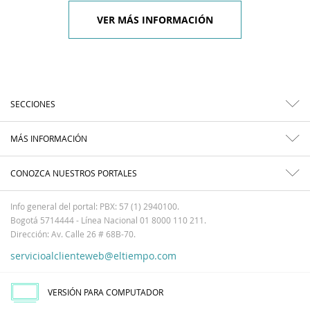
VER MÁS INFORMACIÓN
SECCIONES
MÁS INFORMACIÓN
CONOZCA NUESTROS PORTALES
Info general del portal: PBX: 57 (1) 2940100.
Bogotá 5714444 - Línea Nacional 01 8000 110 211.
Dirección: Av. Calle 26 # 68B-70.
servicioalclienteweb@eltiempo.com
VERSIÓN PARA COMPUTADOR