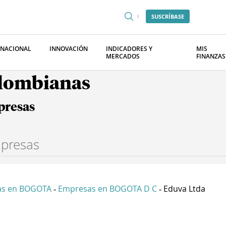
SUSCRÍBASE
RNACIONAL
INNOVACIÓN
INDICADORES Y
MIS
MERCADOS
FINANZAS
olombianas
presas
as en BOGOTA
Empresas en BOGOTA D C
Eduva Ltda
-
-