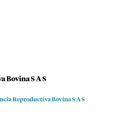
a Bovina S A S
encia Reproductiva Bovina S A S