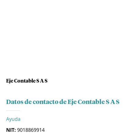
Eje Contable S A S
Datos de contacto de Eje Contable S A S
Ayuda
NIT:
9018869914