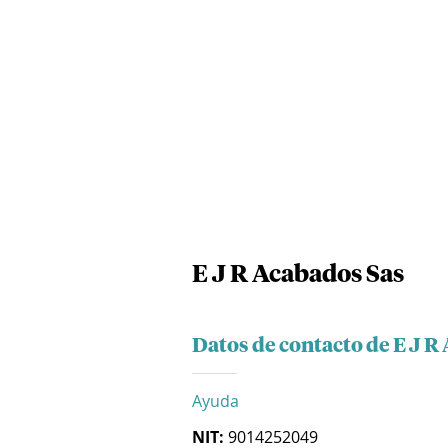
E J R Acabados Sas
Datos de contacto de E J R
Ayuda
NIT:
9014252049