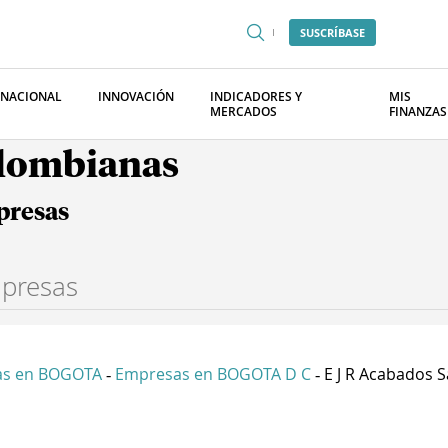
SUSCRÍBASE
RNACIONAL
INNOVACIÓN
INDICADORES Y
MIS
MERCADOS
FINANZAS
olombianas
presas
as en BOGOTA
Empresas en BOGOTA D C
E J R Acabados S
-
-