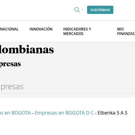
SUSCRÍBASE
RNACIONAL
INNOVACIÓN
INDICADORES Y
MIS
MERCADOS
FINANZAS
olombianas
presas
as en BOGOTA
Empresas en BOGOTA D C
Elbenka S A S
-
-