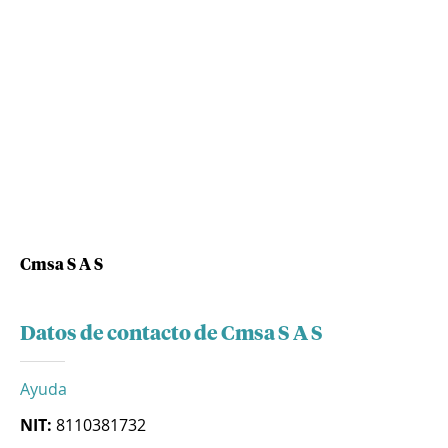
Cmsa S A S
Datos de contacto de Cmsa S A S
Ayuda
NIT:
8110381732