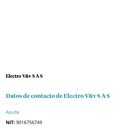
Electro V&v S A S
Datos de contacto de Electro V&v S A S
Ayuda
NIT:
9016756749