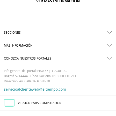
VER MÁS INFORMACIÓN
SECCIONES
MÁS INFORMACIÓN
CONOZCA NUESTROS PORTALES
Info general del portal: PBX: 57 (1) 2940100.
Bogotá 5714444 - Línea Nacional 01 8000 110 211.
Dirección: Av. Calle 26 # 68B-70.
servicioalclienteweb@eltiempo.com
VERSIÓN PARA COMPUTADOR