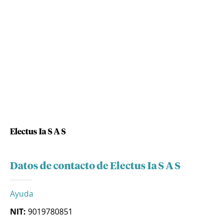
Electus Ia S A S
Datos de contacto de Electus Ia S A S
Ayuda
NIT:
9019780851