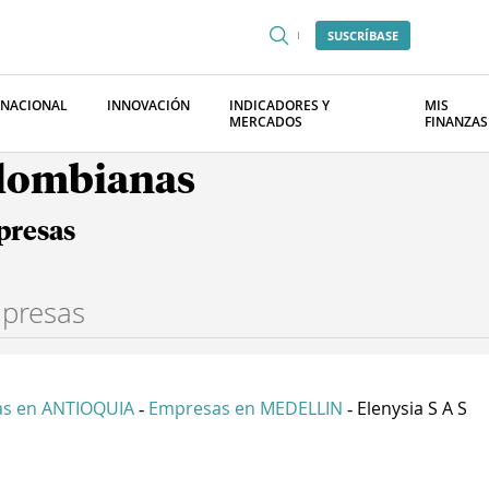
SUSCRÍBASE
RNACIONAL
INNOVACIÓN
INDICADORES Y
MIS
MERCADOS
FINANZAS
olombianas
presas
s en ANTIOQUIA
Empresas en MEDELLIN
Elenysia S A S
-
-