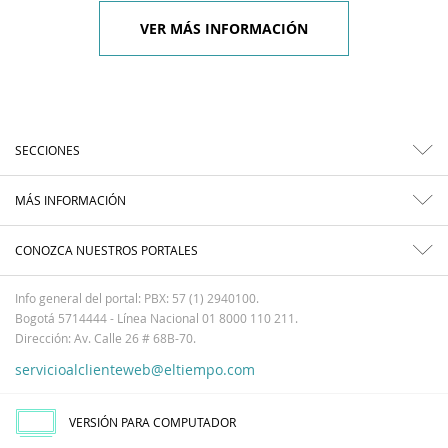
VER MÁS INFORMACIÓN
SECCIONES
MÁS INFORMACIÓN
CONOZCA NUESTROS PORTALES
Info general del portal: PBX: 57 (1) 2940100.
Bogotá 5714444 - Línea Nacional 01 8000 110 211.
Dirección: Av. Calle 26 # 68B-70.
servicioalclienteweb@eltiempo.com
VERSIÓN PARA COMPUTADOR