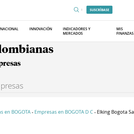
SUSCRÍBASE
RNACIONAL
INNOVACIÓN
INDICADORES Y
MIS
MERCADOS
FINANZAS
olombianas
presas
as en BOGOTA
Empresas en BOGOTA D C
Elking Bogota S
-
-