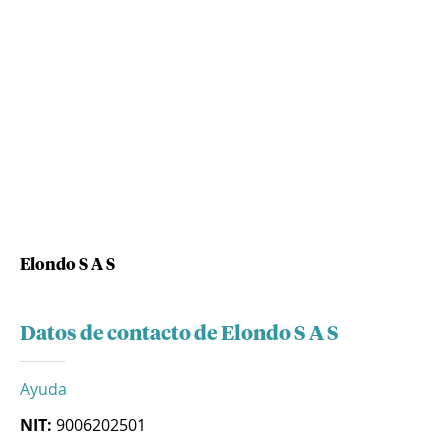
Elondo S A S
Datos de contacto de Elondo S A S
Ayuda
NIT:
9006202501