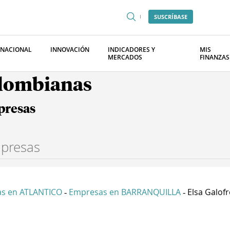
SUSCRÍBASE
RNACIONAL
INNOVACIÓN
INDICADORES Y
MIS
MERCADOS
FINANZAS
olombianas
presas
s en ATLANTICO
Empresas en BARRANQUILLA
Elsa Galofr
-
-