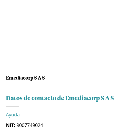
Emediacorp S A S
Datos de contacto de Emediacorp S A S
Ayuda
NIT:
9007749024