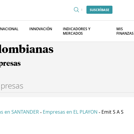
SUSCRÍBASE
RNACIONAL
INNOVACIÓN
INDICADORES Y
MIS
MERCADOS
FINANZAS
olombianas
presas
as en SANTANDER
Empresas en EL PLAYON
Emit S A S
-
-