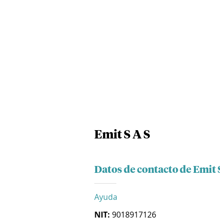
Emit S A S
Datos de contacto de Emit 
Ayuda
NIT:
9018917126