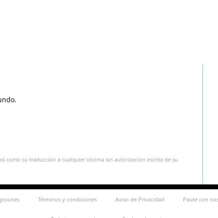
undo.
sí como su traducción a cualquier idioma sin autorización escrita de su
ipciones
Términos y condiciones
Aviso de Privacidad
Paute con no