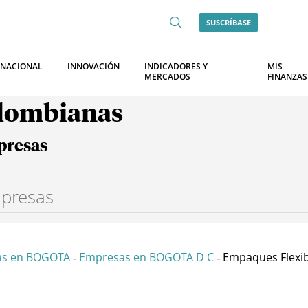
SUSCRÍBASE
RNACIONAL
INNOVACIÓN
INDICADORES Y
MIS
MERCADOS
FINANZAS
olombianas
presas
as en BOGOTA
Empresas en BOGOTA D C
Empaques Flexibl
-
-