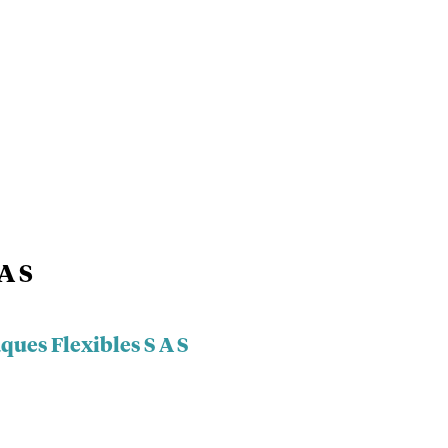
A S
ques Flexibles S A S