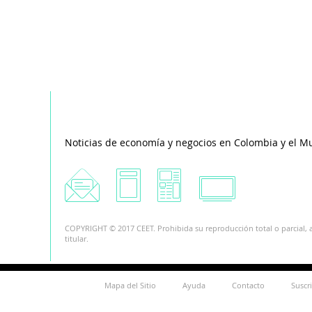
Noticias de economía y negocios en Colombia y el M
COPYRIGHT © 2017 CEET. Prohibida su reproducción total o parcial, a
titular.
Mapa del Sitio
Ayuda
Contacto
Suscr