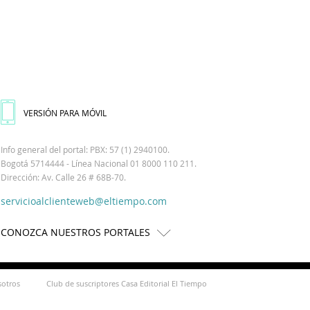
VERSIÓN PARA MÓVIL
Info general del portal: PBX: 57 (1) 2940100.
Bogotá 5714444 - Línea Nacional 01 8000 110 211.
Dirección: Av. Calle 26 # 68B-70.
servicioalclienteweb@eltiempo.com
CONOZCA NUESTROS PORTALES
sotros
Club de suscriptores Casa Editorial El Tiempo