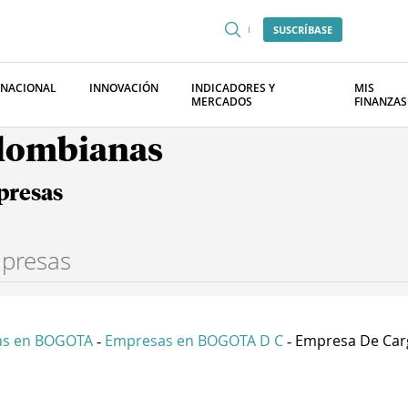
SUSCRÍBASE
RNACIONAL
INNOVACIÓN
INDICADORES Y
MIS
MERCADOS
FINANZAS
olombianas
presas
as en BOGOTA
Empresas en BOGOTA D C
Empresa De Carg
-
-