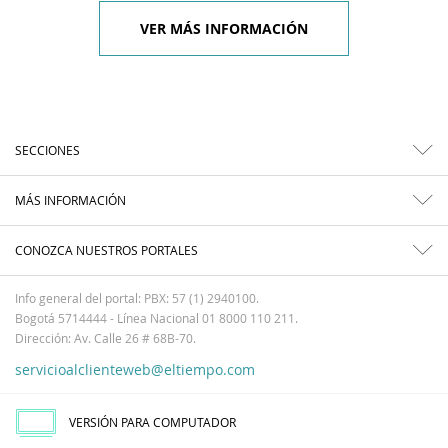
VER MÁS INFORMACIÓN
SECCIONES
MÁS INFORMACIÓN
CONOZCA NUESTROS PORTALES
Info general del portal: PBX: 57 (1) 2940100.
Bogotá 5714444 - Línea Nacional 01 8000 110 211.
Dirección: Av. Calle 26 # 68B-70.
servicioalclienteweb@eltiempo.com
VERSIÓN PARA COMPUTADOR