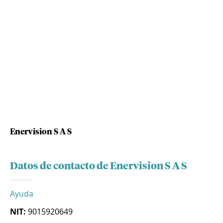
Enervision S A S
Datos de contacto de Enervision S A S
Ayuda
NIT:
9015920649