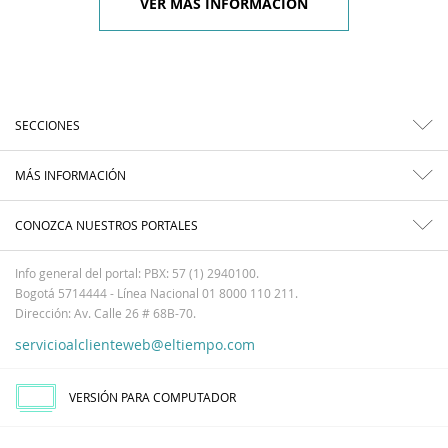
VER MÁS INFORMACIÓN
SECCIONES
MÁS INFORMACIÓN
CONOZCA NUESTROS PORTALES
Info general del portal: PBX: 57 (1) 2940100.
Bogotá 5714444 - Línea Nacional 01 8000 110 211.
Dirección: Av. Calle 26 # 68B-70.
servicioalclienteweb@eltiempo.com
VERSIÓN PARA COMPUTADOR