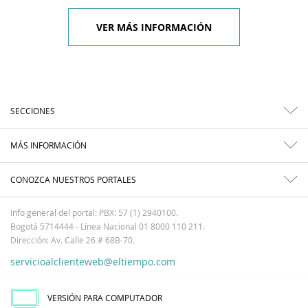
VER MÁS INFORMACIÓN
SECCIONES
MÁS INFORMACIÓN
CONOZCA NUESTROS PORTALES
Info general del portal: PBX: 57 (1) 2940100.
Bogotá 5714444 - Línea Nacional 01 8000 110 211.
Dirección: Av. Calle 26 # 68B-70.
servicioalclienteweb@eltiempo.com
VERSIÓN PARA COMPUTADOR