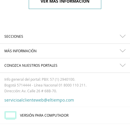
VER MÁS INFORMACIÓN
SECCIONES
MÁS INFORMACIÓN
CONOZCA NUESTROS PORTALES
Info general del portal: PBX: 57 (1) 2940100.
Bogotá 5714444 - Línea Nacional 01 8000 110 211.
Dirección: Av. Calle 26 # 68B-70.
servicioalclienteweb@eltiempo.com
VERSIÓN PARA COMPUTADOR