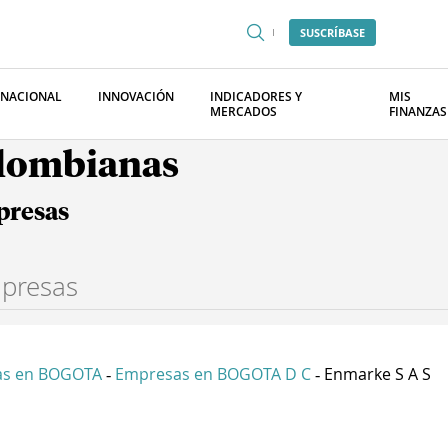
SUSCRÍBASE
RNACIONAL
INNOVACIÓN
INDICADORES Y
MIS
MERCADOS
FINANZAS
olombianas
presas
as en BOGOTA
Empresas en BOGOTA D C
Enmarke S A S
-
-