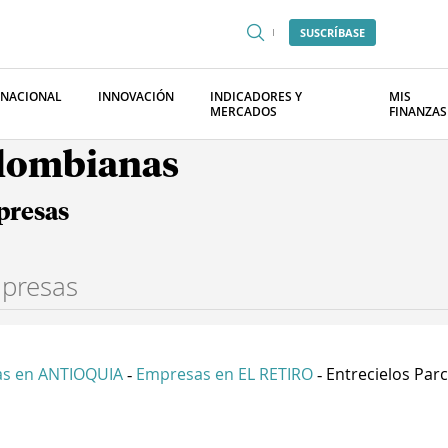
SUSCRÍBASE
RNACIONAL
INNOVACIÓN
INDICADORES Y
MIS
MERCADOS
FINANZAS
olombianas
presas
s en ANTIOQUIA
Empresas en EL RETIRO
Entrecielos Parce
-
-