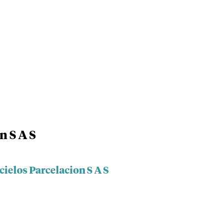
n S A S
cielos Parcelacion S A S