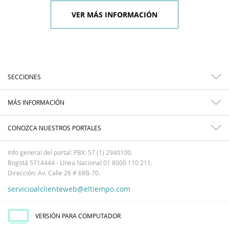
VER MÁS INFORMACIÓN
SECCIONES
MÁS INFORMACIÓN
CONOZCA NUESTROS PORTALES
Info general del portal: PBX: 57 (1) 2940100.
Bogotá 5714444 - Línea Nacional 01 8000 110 211.
Dirección: Av. Calle 26 # 68B-70.
servicioalclienteweb@eltiempo.com
VERSIÓN PARA COMPUTADOR