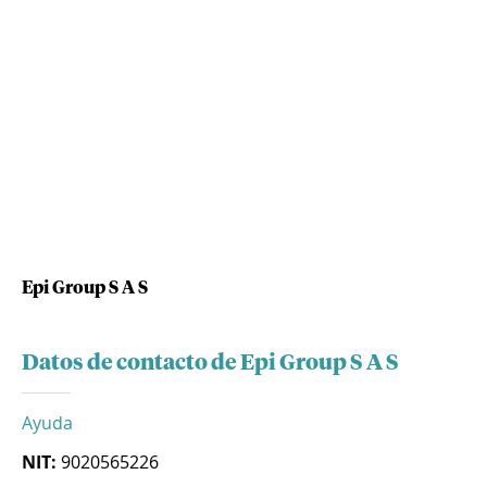
Epi Group S A S
Datos de contacto de Epi Group S A S
Ayuda
NIT:
9020565226