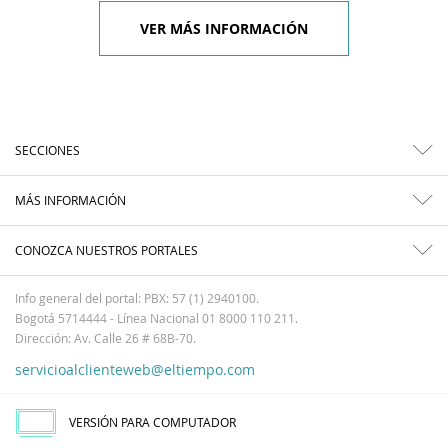
VER MÁS INFORMACIÓN
SECCIONES
MÁS INFORMACIÓN
CONOZCA NUESTROS PORTALES
Info general del portal: PBX: 57 (1) 2940100.
Bogotá 5714444 - Línea Nacional 01 8000 110 211.
Dirección: Av. Calle 26 # 68B-70.
servicioalclienteweb@eltiempo.com
VERSIÓN PARA COMPUTADOR