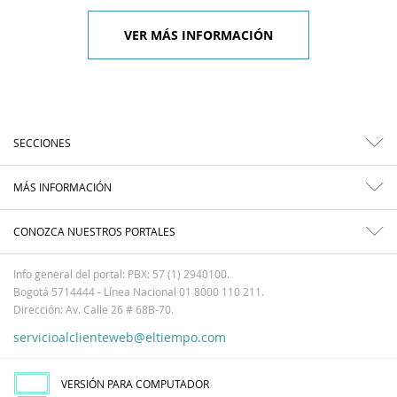
VER MÁS INFORMACIÓN
SECCIONES
MÁS INFORMACIÓN
CONOZCA NUESTROS PORTALES
Info general del portal: PBX: 57 (1) 2940100.
Bogotá 5714444 - Línea Nacional 01 8000 110 211.
Dirección: Av. Calle 26 # 68B-70.
servicioalclienteweb@eltiempo.com
VERSIÓN PARA COMPUTADOR