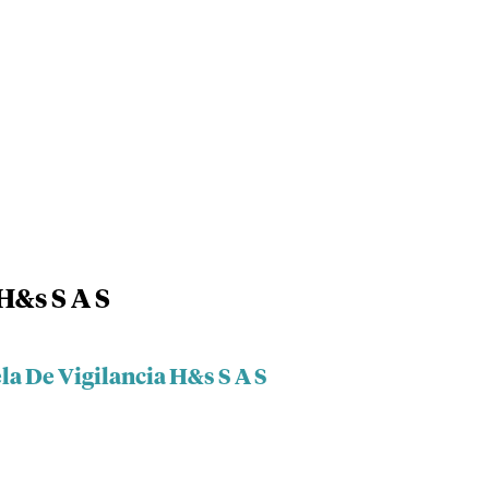
H&s S A S
la De Vigilancia H&s S A S