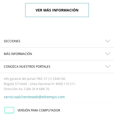
VER MÁS INFORMACIÓN
SECCIONES
MÁS INFORMACIÓN
CONOZCA NUESTROS PORTALES
Info general del portal: PBX: 57 (1) 2940100.
Bogotá 5714444 - Línea Nacional 01 8000 110 211.
Dirección: Av. Calle 26 # 68B-70.
servicioalclienteweb@eltiempo.com
VERSIÓN PARA COMPUTADOR