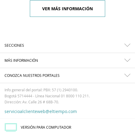
VER MÁS INFORMACIÓN
SECCIONES
MÁS INFORMACIÓN
CONOZCA NUESTROS PORTALES
Info general del portal: PBX: 57 (1) 2940100.
Bogotá 5714444 - Línea Nacional 01 8000 110 211.
Dirección: Av. Calle 26 # 68B-70.
servicioalclienteweb@eltiempo.com
VERSIÓN PARA COMPUTADOR