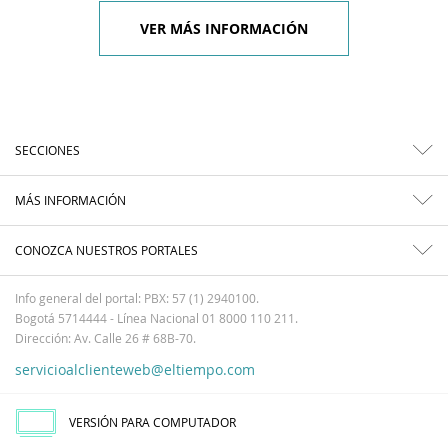
VER MÁS INFORMACIÓN
SECCIONES
MÁS INFORMACIÓN
CONOZCA NUESTROS PORTALES
Info general del portal: PBX: 57 (1) 2940100.
Bogotá 5714444 - Línea Nacional 01 8000 110 211.
Dirección: Av. Calle 26 # 68B-70.
servicioalclienteweb@eltiempo.com
VERSIÓN PARA COMPUTADOR