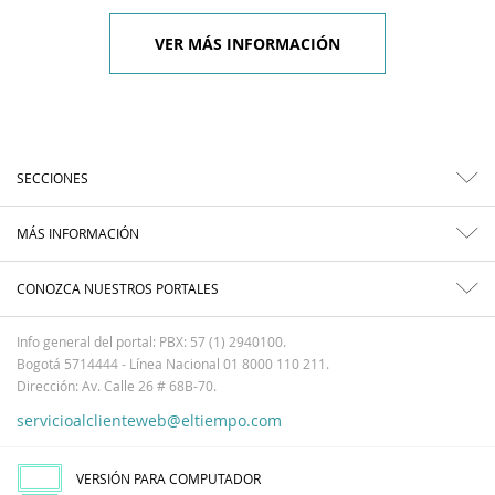
VER MÁS INFORMACIÓN
SECCIONES
MÁS INFORMACIÓN
CONOZCA NUESTROS PORTALES
Info general del portal: PBX: 57 (1) 2940100.
Bogotá 5714444 - Línea Nacional 01 8000 110 211.
Dirección: Av. Calle 26 # 68B-70.
servicioalclienteweb@eltiempo.com
VERSIÓN PARA COMPUTADOR