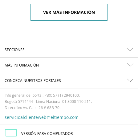
VER MÁS INFORMACIÓN
SECCIONES
MÁS INFORMACIÓN
CONOZCA NUESTROS PORTALES
Info general del portal: PBX: 57 (1) 2940100.
Bogotá 5714444 - Línea Nacional 01 8000 110 211.
Dirección: Av. Calle 26 # 68B-70.
servicioalclienteweb@eltiempo.com
VERSIÓN PARA COMPUTADOR