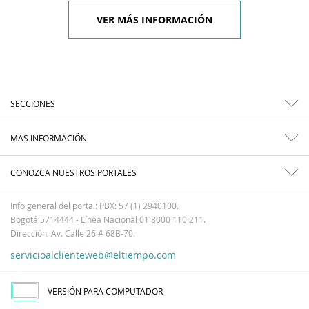
VER MÁS INFORMACIÓN
SECCIONES
MÁS INFORMACIÓN
CONOZCA NUESTROS PORTALES
Info general del portal: PBX: 57 (1) 2940100.
Bogotá 5714444 - Línea Nacional 01 8000 110 211.
Dirección: Av. Calle 26 # 68B-70.
servicioalclienteweb@eltiempo.com
VERSIÓN PARA COMPUTADOR