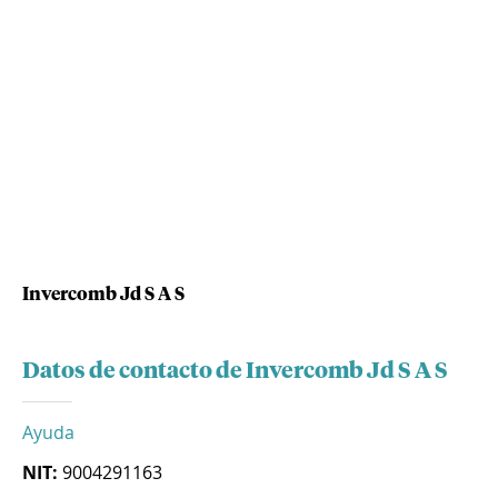
Invercomb Jd S A S
Datos de contacto de Invercomb Jd S A S
Ayuda
NIT:
9004291163