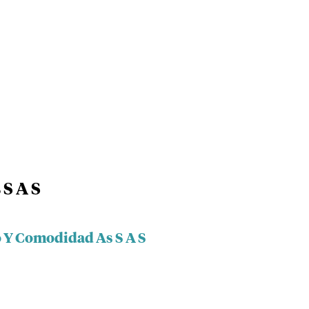
 S A S
o Y Comodidad As S A S