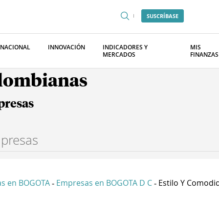
SUSCRÍBASE
RNACIONAL
INNOVACIÓN
INDICADORES Y
MIS
MERCADOS
FINANZAS
olombianas
presas
as en BOGOTA
Empresas en BOGOTA D C
Estilo Y Comodid
-
-