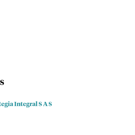
 S
egia Integral S A S