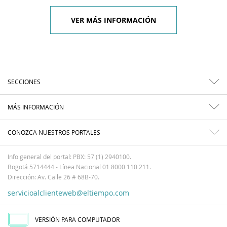
VER MÁS INFORMACIÓN
SECCIONES
MÁS INFORMACIÓN
CONOZCA NUESTROS PORTALES
Info general del portal: PBX: 57 (1) 2940100.
Bogotá 5714444 - Línea Nacional 01 8000 110 211.
Dirección: Av. Calle 26 # 68B-70.
servicioalclienteweb@eltiempo.com
VERSIÓN PARA COMPUTADOR