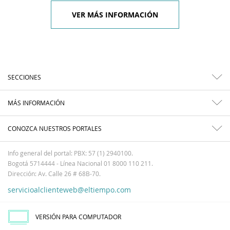
VER MÁS INFORMACIÓN
SECCIONES
MÁS INFORMACIÓN
CONOZCA NUESTROS PORTALES
Info general del portal: PBX: 57 (1) 2940100.
Bogotá 5714444 - Línea Nacional 01 8000 110 211.
Dirección: Av. Calle 26 # 68B-70.
servicioalclienteweb@eltiempo.com
VERSIÓN PARA COMPUTADOR