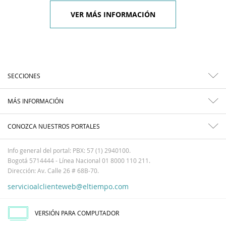
VER MÁS INFORMACIÓN
SECCIONES
MÁS INFORMACIÓN
CONOZCA NUESTROS PORTALES
Info general del portal: PBX: 57 (1) 2940100.
Bogotá 5714444 - Línea Nacional 01 8000 110 211.
Dirección: Av. Calle 26 # 68B-70.
servicioalclienteweb@eltiempo.com
VERSIÓN PARA COMPUTADOR