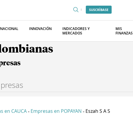
SUSCRÍBASE
RNACIONAL
INNOVACIÓN
INDICADORES Y
MIS
MERCADOS
FINANZAS
olombianas
presas
s en CAUCA
Empresas en POPAYAN
Eszah S A S
-
-