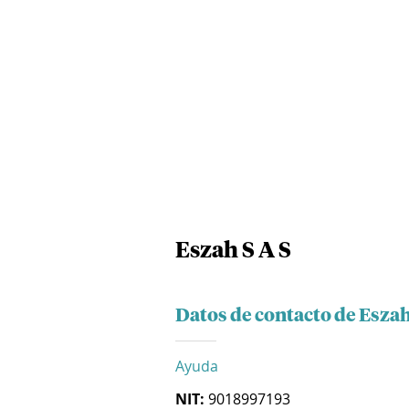
Eszah S A S
Datos de contacto de Eszah
Ayuda
NIT:
9018997193