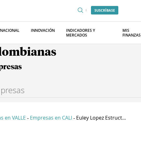
SUSCRÍBASE
RNACIONAL
INNOVACIÓN
INDICADORES Y
MIS
MERCADOS
FINANZAS
olombianas
presas
s en VALLE
Empresas en CALI
Euley Lopez Estruct...
-
-